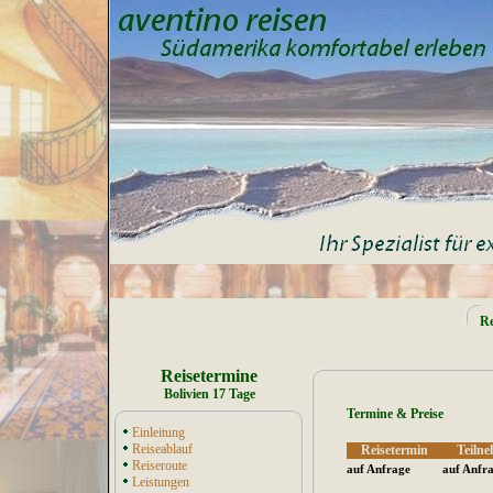
Re
Reisetermine
Bolivien 17 Tage
Termine & Preise
Einleitung
Reiseablauf
Reisetermin
Teiln
Reiseroute
auf Anfrage
auf Anfr
Leistungen