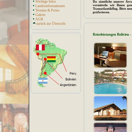
Wichtige Infos
Da sämtliche unserer Arra
vermitteln wir Ihnen ge
Landesinformationen
Transatlantikflug. Bitte ne
Termine & Preise
präferieren.
Galerie
AGB
zurück zur Übersicht
Reiseleistungen Bolivien 