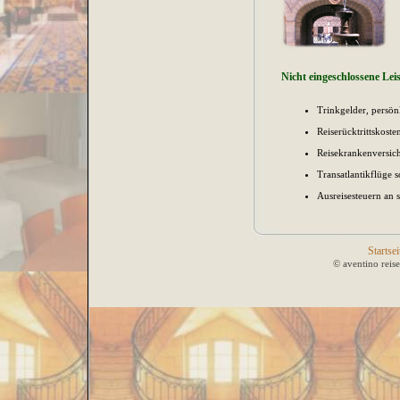
Nicht eingeschlossene Lei
Trinkgelder, persö
Reiserücktrittskost
Reisekrankenversic
Transatlantikflüge 
Ausreisesteuern an 
Startsei
© aventino reis