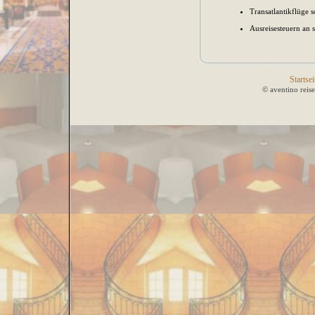
Transatlantikflüge 
Ausreisesteuern an 
Startsei
© aventino reis